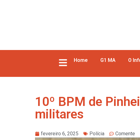
Home
G1 MA
O In
10º BPM de Pinheir
militares
fevereiro 6, 2025
Polícia
Comente