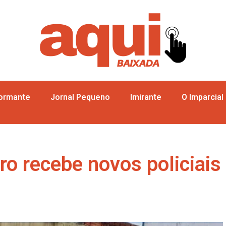
formante
Jornal Pequeno
Imirante
O Imparcial
o recebe novos policiais