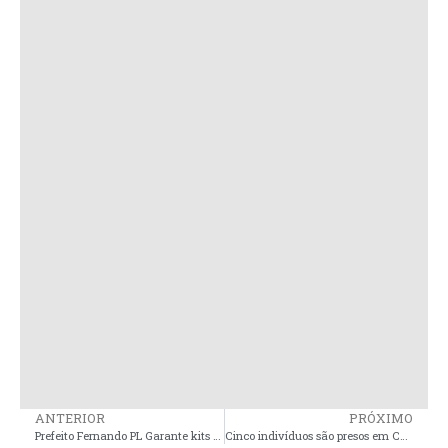
ANTERIOR
PRÓXIMO
Prefeito Fernando PL Garante kits de higiene e Fraudas para creches municipais em Nunes Freire
Cinco indivíduos são presos em Cururupu por tráfico de drogas