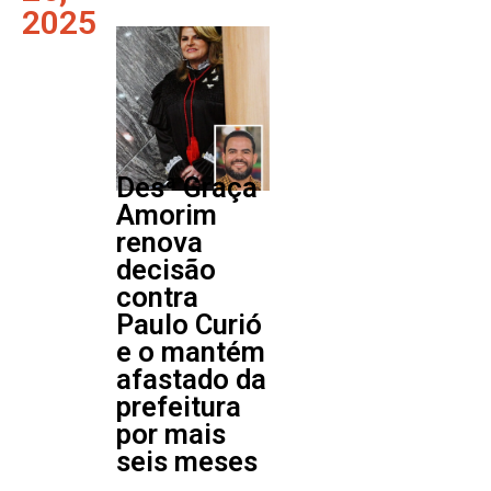
2025
Desª Graça
Amorim
renova
decisão
contra
Paulo Curió
e o mantém
afastado da
prefeitura
por mais
seis meses