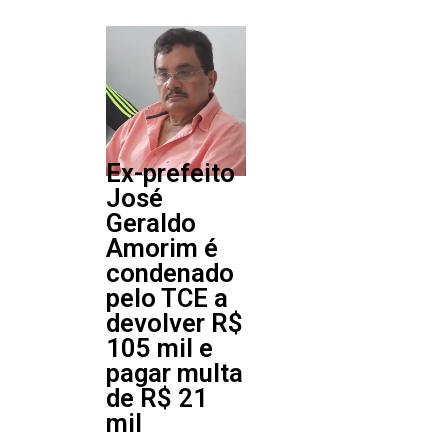
Ex-prefeito
José
Geraldo
Amorim é
condenado
pelo TCE a
devolver R$
105 mil e
pagar multa
de R$ 21
mil