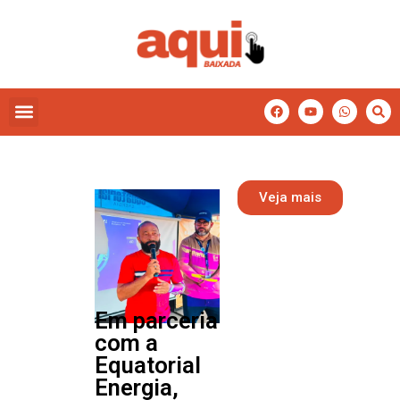
Veja mais
Em parceria
com a
Equatorial
Energia,