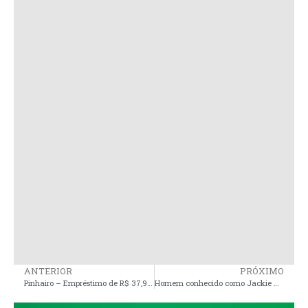
ANTERIOR
PRÓXIMO
Pinhairo – Empréstimo de R$ 37,9 milhões solicitado pela Prefeitura é suspenso
Homem conhecido como Jackie Chan, foi executado a tiros na manhã desta quinta-feira, em Pinheiro