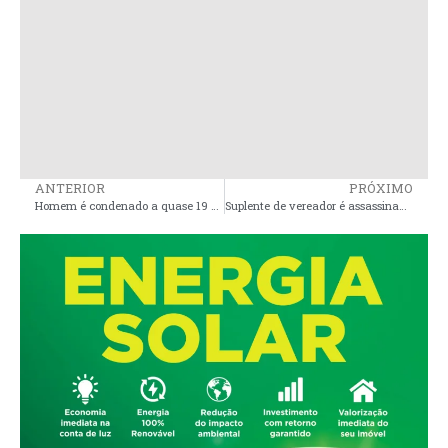
ANTERIOR
PRÓXIMO
Homem é condenado a quase 19 anos de prisão por matar idosa com golpes de facão em Santa Inês
Suplente de vereador é assassinado a tiros em Santa Inês