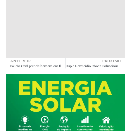
ANTERIOR
PRÓXIMO
Policia Civil prende homem em flagrante após ameaças de morte contra ex-companheira e filha em Viana
Duplo Homicídio Choca Palmeirândia