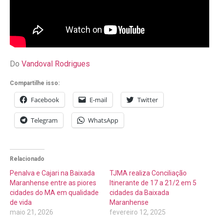
Do
Vandoval Rodrigues
Compartilhe isso:
Facebook
E-mail
Twitter
Telegram
WhatsApp
Relacionado
Penalva e Cajari na Baixada
TJMA realiza Conciliação
Maranhense entre as piores
Itinerante de 17 a 21/2 em 5
cidades do MA em qualidade
cidades da Baixada
de vida
Maranhense
maio 21, 2026
fevereiro 12, 2025