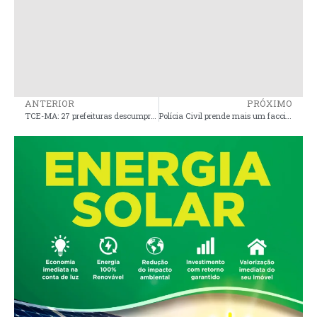
ANTERIOR
PRÓXIMO
TCE-MA: 27 prefeituras descumpriram prazo sobre RGF
Polícia Civil prende mais um faccionado em Bacuri; o indivíduo é investigado por tráfico de drogas e homicídio