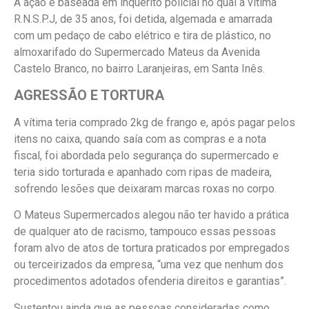
A ação é baseada em inquérito policial no qual a vítima
R.N.S.P.J, de 35 anos, foi detida, algemada e amarrada
com um pedaço de cabo elétrico e tira de plástico, no
almoxarifado do Supermercado Mateus da Avenida
Castelo Branco, no bairro Laranjeiras, em Santa Inês.
AGRESSÃO E TORTURA
A vítima teria comprado 2kg de frango e, após pagar pelos
itens no caixa, quando saía com as compras e a nota
fiscal, foi abordada pelo segurança do supermercado e
teria sido torturada e apanhado com ripas de madeira,
sofrendo lesões que deixaram marcas roxas no corpo.
O Mateus Supermercados alegou não ter havido a prática
de qualquer ato de racismo, tampouco essas pessoas
foram alvo de atos de tortura praticados por empregados
ou terceirizados da empresa, “uma vez que nenhum dos
procedimentos adotados ofenderia direitos e garantias”.
Sustentou ainda que as pessoas consideradas como