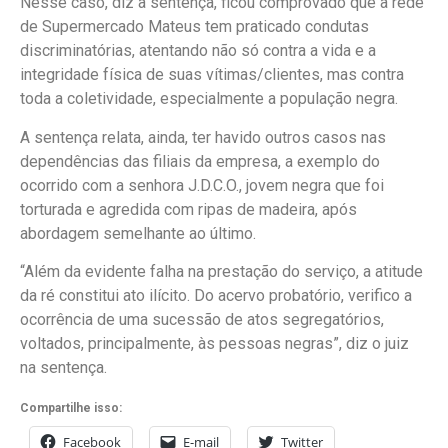
Nesse caso, diz a sentença, ficou comprovado que a rede
de Supermercado Mateus tem praticado condutas
discriminatórias, atentando não só contra a vida e a
integridade física de suas vítimas/clientes, mas contra
toda a coletividade, especialmente a população negra.
A sentença relata, ainda, ter havido outros casos nas
dependências das filiais da empresa, a exemplo do
ocorrido com a senhora J.D.C.O., jovem negra que foi
torturada e agredida com ripas de madeira, após
abordagem semelhante ao último.
“Além da evidente falha na prestação do serviço, a atitude
da ré constitui ato ilícito. Do acervo probatório, verifico a
ocorrência de uma sucessão de atos segregatórios,
voltados, principalmente, às pessoas negras”, diz o juiz
na sentença.
Compartilhe isso:
Facebook
E-mail
Twitter