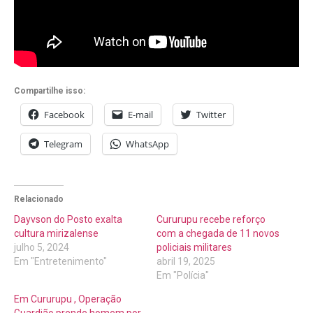
Compartilhe isso:
Facebook
E-mail
Twitter
Telegram
WhatsApp
Relacionado
Dayvson do Posto exalta
Cururupu recebe reforço
cultura mirizalense
com a chegada de 11 novos
julho 5, 2024
policiais militares
Em "Entretenimento"
abril 19, 2025
Em "Polícia"
Em Cururupu , Operação
Guardião prende homem por