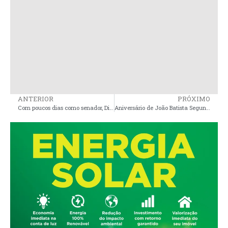
ANTERIOR
PRÓXIMO
Com poucos dias como senador, Dino ganhou plano de saúde vitalício
Aniversário de João Batista Segundo reúne multidão e dá tom de convenção partidária em Pinheiro