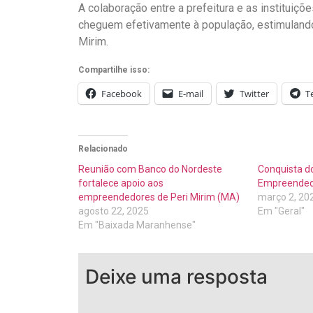
A colaboração entre a prefeitura e as instituiçõ
cheguem efetivamente à população, estimuland
Mirim.
Compartilhe isso:
Facebook
E-mail
Twitter
T
Relacionado
Reunião com Banco do Nordeste
Conquista do
fortalece apoio aos
Empreendedo
empreendedores de Peri Mirim (MA)
março 2, 20
agosto 22, 2025
Em "Geral"
Em "Baixada Maranhense"
Deixe uma resposta