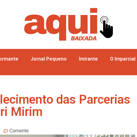
formante
Jornal Pequeno
Imirante
O Imparcial
lecimento das Parcerias
ri Mirim
Comente