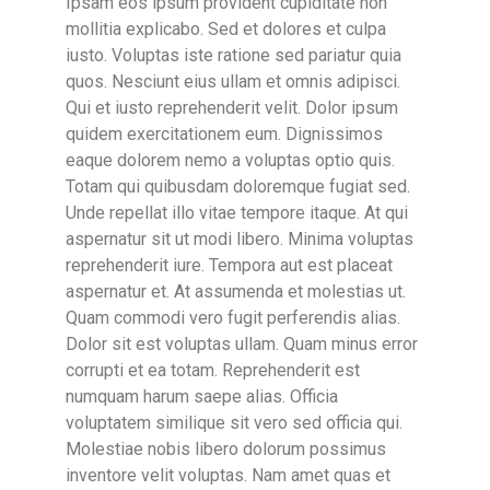
Ipsam eos ipsum provident cupiditate non
mollitia explicabo. Sed et dolores et culpa
iusto. Voluptas iste ratione sed pariatur quia
quos. Nesciunt eius ullam et omnis adipisci.
Qui et iusto reprehenderit velit. Dolor ipsum
quidem exercitationem eum. Dignissimos
eaque dolorem nemo a voluptas optio quis.
Totam qui quibusdam doloremque fugiat sed.
Unde repellat illo vitae tempore itaque. At qui
aspernatur sit ut modi libero. Minima voluptas
reprehenderit iure. Tempora aut est placeat
aspernatur et. At assumenda et molestias ut.
Quam commodi vero fugit perferendis alias.
Dolor sit est voluptas ullam. Quam minus error
corrupti et ea totam. Reprehenderit est
numquam harum saepe alias. Officia
voluptatem similique sit vero sed officia qui.
Molestiae nobis libero dolorum possimus
inventore velit voluptas. Nam amet quas et