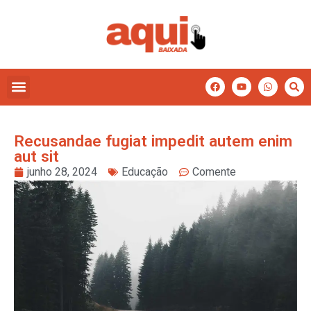
Recusandae fugiat impedit autem enim
aut sit
junho 28, 2024
Educação
Comente