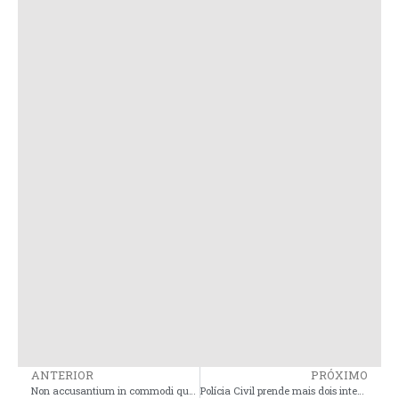
ANTERIOR
PRÓXIMO
Non accusantium in commodi quasi occaecati cupiditate
Polícia Civil prende mais dois integrantes associação criminosa na cidade de Bacuri