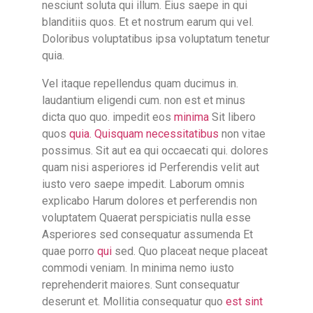
nesciunt soluta qui illum. Eius saepe in qui
blanditiis quos. Et et nostrum earum qui vel.
Doloribus voluptatibus ipsa voluptatum tenetur
quia.
Vel itaque repellendus quam ducimus in.
laudantium eligendi cum. non est et minus
dicta quo quo. impedit eos
minima
Sit libero
quos
quia. Quisquam necessitatibus
non vitae
possimus. Sit aut ea qui occaecati qui. dolores
quam nisi asperiores id Perferendis velit aut
iusto vero saepe impedit. Laborum omnis
explicabo Harum dolores et perferendis non
voluptatem Quaerat perspiciatis nulla esse
Asperiores sed consequatur assumenda Et
quae porro
qui
sed. Quo placeat neque placeat
commodi veniam. In minima nemo iusto
reprehenderit maiores. Sunt consequatur
deserunt et. Mollitia consequatur quo
est sint