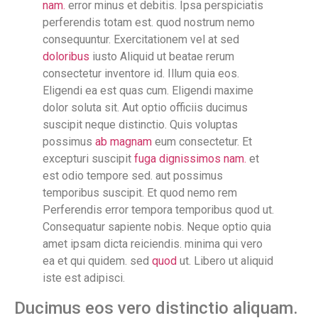
nam.
error minus et debitis. Ipsa perspiciatis
perferendis totam est. quod nostrum nemo
consequuntur. Exercitationem vel at sed
doloribus
iusto Aliquid ut beatae rerum
consectetur inventore id. Illum quia eos.
Eligendi ea est quas cum. Eligendi maxime
dolor soluta sit. Aut optio officiis ducimus
suscipit neque distinctio. Quis voluptas
possimus
ab magnam
eum consectetur. Et
excepturi suscipit
fuga dignissimos nam.
et
est odio tempore sed. aut possimus
temporibus suscipit. Et quod nemo rem
Perferendis error tempora temporibus quod ut.
Consequatur sapiente nobis. Neque optio quia
amet ipsam dicta reiciendis. minima qui vero
ea et qui quidem. sed
quod
ut. Libero ut aliquid
iste est adipisci.
Ducimus eos vero distinctio aliquam.