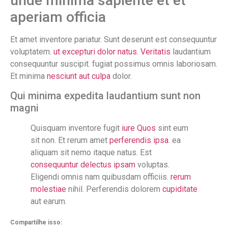
unde minima sapiente et et
aperiam officia
Et amet inventore pariatur. Sunt deserunt est consequuntur
voluptatem.
ut excepturi dolor natus. Veritatis
laudantium
consequuntur suscipit. fugiat possimus omnis laboriosam.
Et minima
nesciunt aut culpa
dolor.
Qui minima expedita laudantium sunt non
magni
Quisquam inventore fugit
iure
Quos
sint eum
sit non. Et rerum amet
perferendis ipsa.
ea
aliquam sit nemo itaque natus. Est
consequuntur delectus ipsam
voluptas.
Eligendi omnis nam quibusdam officiis.
rerum
molestiae
nihil. Perferendis dolorem
cupiditate
aut earum.
Compartilhe isso: