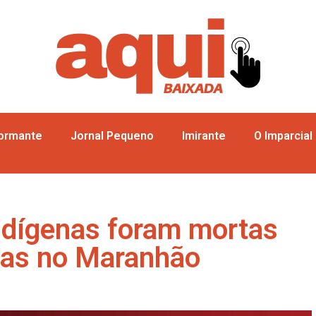
formante
Jornal Pequeno
Imirante
O Imparcial
ndígenas foram mortas
ias no Maranhão