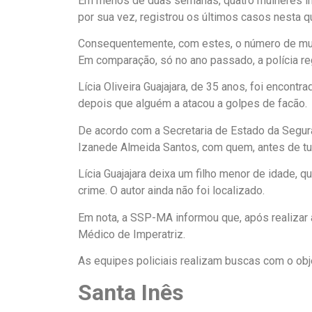
Em menos de duas semanas, quatro mulheres ind
por sua vez, registrou os últimos casos nesta qua
Consequentemente, com estes, o número de mul
Em comparação, só no ano passado, a polícia re
Lícia Oliveira Guajajara, de 35 anos, foi encon
depois que alguém a atacou a golpes de facão.
De acordo com a Secretaria de Estado da Segura
Izanede Almeida Santos, com quem, antes de tu
Lícia Guajajara deixa um filho menor de idade, 
crime. O autor ainda não foi localizado.
Em nota, a SSP-MA informou que, após realizar a p
Médico de Imperatriz.
As equipes policiais realizam buscas com o objet
Santa Inês