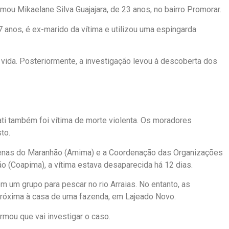
timou Mikaelane Silva Guajajara, de 23 anos, no bairro Promorar.
7 anos, é ex-marido da vítima e utilizou uma espingarda
a vida. Posteriormente, a investigação levou à descoberta dos
ati também foi vítima de morte violenta. Os moradores
to.
genas do Maranhão (Amima) e a Coordenação das Organizações
 (Coapima), a vítima estava desaparecida há 12 dias.
om um grupo para pescar no rio Arraias. No entanto, as
 próxima à casa de uma fazenda, em Lajeado Novo.
rmou que vai investigar o caso.