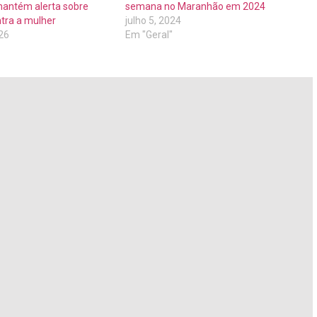
antém alerta sobre
semana no Maranhão em 2024
ntra a mulher
julho 5, 2024
026
Em "Geral"