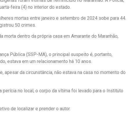
ígenas foram vítimas de feminicídio no Maranhão. A Polícia,
rta-feira (4) no interior do estado.
heres mortas entre janeiro e setembro de 2024 sobe para 44.
gistrou 50 crimes.
trada morta dentro da própria casa em Amarante do Maranhão,
nça Pública (SSP-MA), o principal suspeito é, portanto,
do, estava em um relacionamento há 10 anos.
que, apesar da circunstância, não estava na casa no momento do
erícia no local, o corpo da vítima foi levado para o Instituto
ivo de localizar e prender o autor.