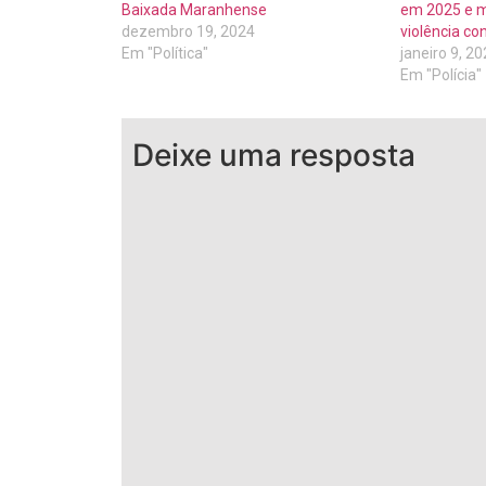
Baixada Maranhense
em 2025 e m
dezembro 19, 2024
violência co
Em "Política"
janeiro 9, 2
Em "Polícia"
Deixe uma resposta