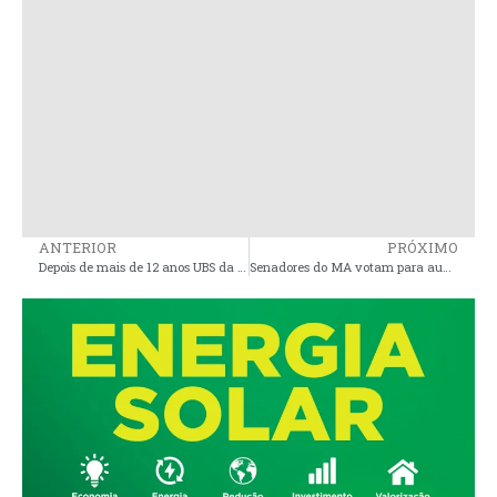
ANTERIOR
PRÓXIMO
Depois de mais de 12 anos UBS da Garimpeira será recostruida em Governador Nunes Freire
Senadores do MA votam para aumentar número de deputados federais