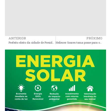
ANTERIOR
PRÓXIMO
Prefeito eleito da cidade de Presidente Sarney, Gilson Lima, divulga Programação de solenidades que marcam o início da nova gestão
Heliezer Soares toma posse para o segundo mandato de prefeito na cidade de Peri Mirim