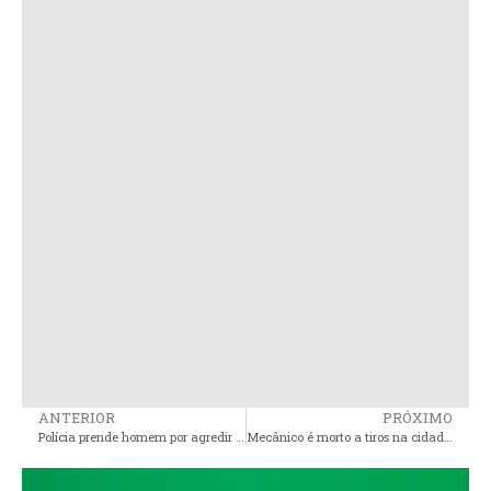
ANTERIOR
PRÓXIMO
Polícia prende homem por agredir companheira e mantê-la em cárcere privado em Presidente Sarney
Mecânico é morto a tiros na cidade de Pinheiro