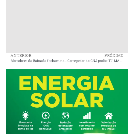
ANTERIOR
PRÓXIMO
Moradores da Baixada fecham novamente MA-014 em protesto contra a precariedade da via
Corregedor do CNJ proíbe TJ-MA de comprar celulares para Desembargadores