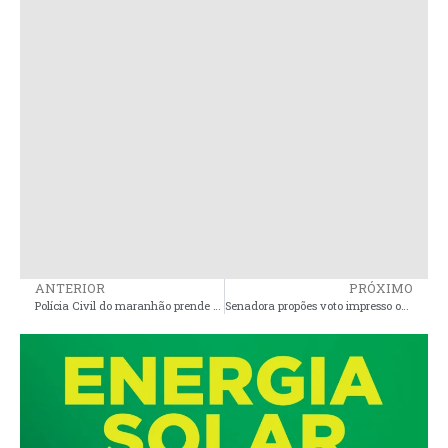
ANTERIOR
PRÓXIMO
Polícia Civil do maranhão prende duas mulheres por envolvimento em homicídio na Baixada Maranhense
Senadora propões voto impresso obrigatório nas eleições de 2026