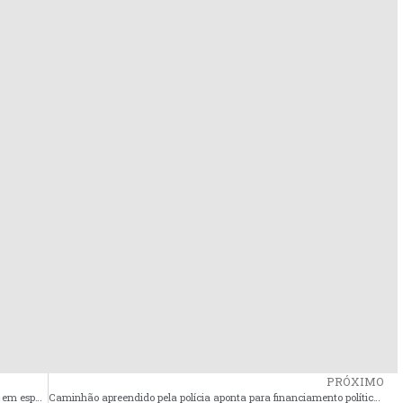
PRÓXIMO
Prefeitura de Nunes Freire vai combater a pobreza menstrual em espaços escolares
Caminhão apreendido pela polícia aponta para financiamento político de protesto na Baixada