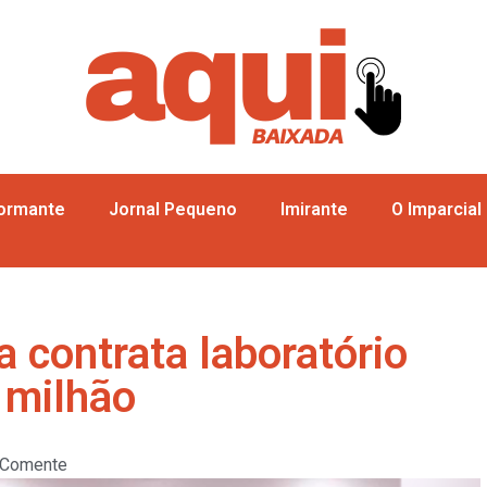
formante
Jornal Pequeno
Imirante
O Imparcial
a contrata laboratório
 milhão
Comente