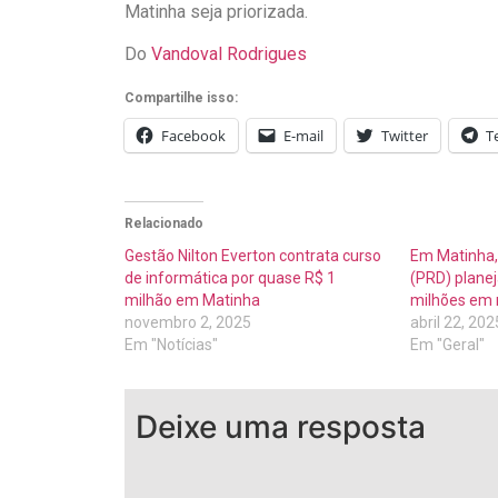
Matinha seja priorizada.
Do
Vandoval Rodrigues
Compartilhe isso:
Facebook
E-mail
Twitter
T
Relacionado
Gestão Nilton Everton contrata curso
Em Matinha, 
de informática por quase R$ 1
(PRD) planej
milhão em Matinha
milhões em m
novembro 2, 2025
abril 22, 202
Em "Notícias"
Em "Geral"
Deixe uma resposta