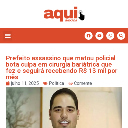
Prefeito assassino que matou policial
bota culpa em cirurgia bariátrica que
fez e seguirá recebendo R$ 13 mil por
mês
julho 11, 2025
Política
Comente