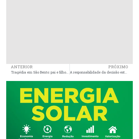
ANTERIOR
PRÓXIMO
Tragédia em São Bento: pai e filho são mortos em casa durante ataque
A responsabilidade da decisão está nas mãos de Brandão