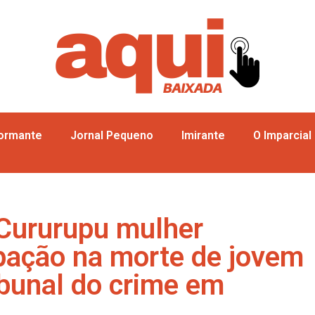
formante
Jornal Pequeno
Imirante
O Imparcial
 Cururupu mulher
ipação na morte de jovem
ibunal do crime em