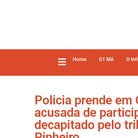
Home
G1 MA
O In
Policia prende em
acusada de partic
decapitado pelo tr
Pinheiro