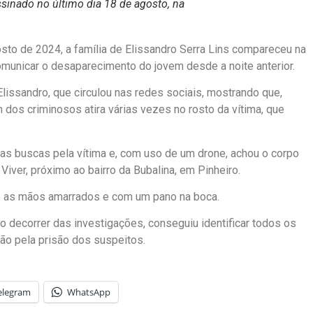
assinado no último dia 18 de agosto, na
osto de 2024, a família de Elissandro Serra Lins compareceu na
omunicar o desaparecimento do jovem desde a noite anterior.
lissandro, que circulou nas redes sociais, mostrando que,
m dos criminosos atira várias vezes no rosto da vítima, que
 as buscas pela vítima e, com uso de um drone, achou o corpo
iver, próximo ao bairro da Bubalina, em Pinheiro.
 e as mãos amarrados e com um pano na boca.
, no decorrer das investigações, conseguiu identificar todos os
ção pela prisão dos suspeitos.
elegram
WhatsApp