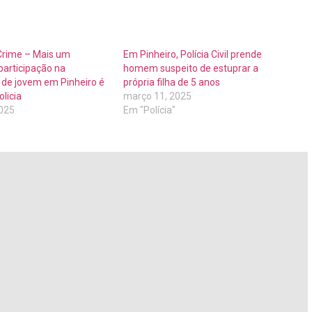
 Crime – Mais um
Em Pinheiro, Polícia Civil prende
participação na
homem suspeito de estuprar a
 de jovem em Pinheiro é
própria filha de 5 anos
olicia
março 11, 2025
2025
Em "Polícia"