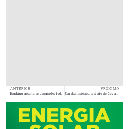
ANTERIOR
PRÓXIMO
Ranking aponta os deputados federais do MA com pior desempenho
Em dia histórico, prefeito de Governador Nunes Freire Fernando PL sanciona lei que aumenta o salário da guarda municipal em mais de 40%