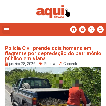
Polícia Civil prende dois homens em
flagrante por depredação do patrimônio
público em Viana
janeiro 28, 2026
Polícia
Comente