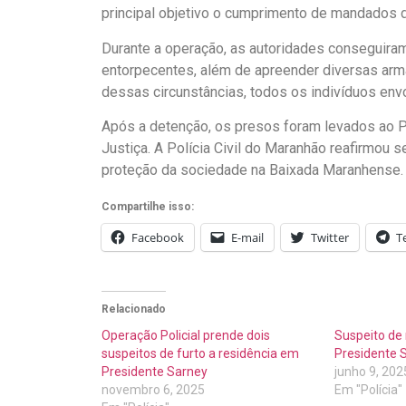
principal objetivo o cumprimento de mandados 
Durante a operação, as autoridades conseguiram
entorpecentes, além de apreender diversas ar
dessas circunstâncias, todos os indivíduos envo
Após a detenção, os presos foram levados ao P
Justiça. A Polícia Civil do Maranhão reafirmou
proteção da sociedade na Baixada Maranhense.
Compartilhe isso:
Facebook
E-mail
Twitter
T
Relacionado
Operação Policial prende dois
Suspeito de
suspeitos de furto a residência em
Presidente 
Presidente Sarney
junho 9, 202
novembro 6, 2025
Em "Polícia"