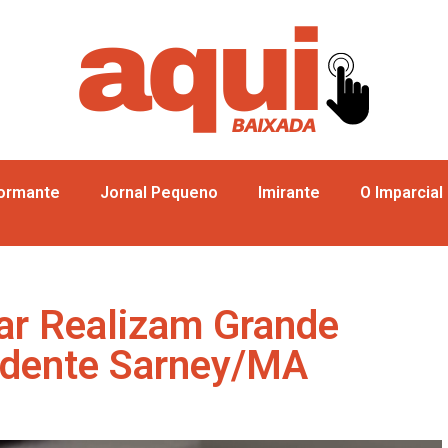
formante
Jornal Pequeno
Imirante
O Imparcial
itar Realizam Grande
idente Sarney/MA