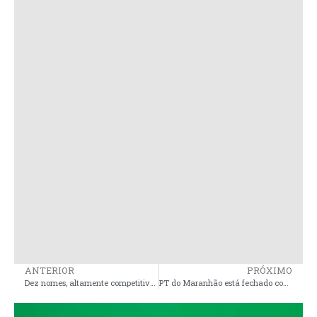
ANTERIOR
PRÓXIMO
Dez nomes, altamente competitivos, na disputa por vaga de Deputado Federal em 2026
PT do Maranhão está fechado com Brandão para 2026