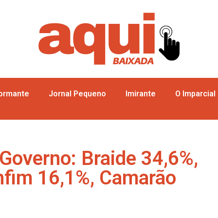
formante
Jornal Pequeno
Imirante
O Imparcial
Governo: Braide 34,6%,
nfim 16,1%, Camarão