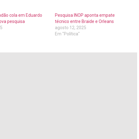
ndão cola em Eduardo
Pesquisa INOP aponta empate
ova pesquisa
técnico entre Braide e Orleans
25
agosto 12, 2025
"
Em "Política"