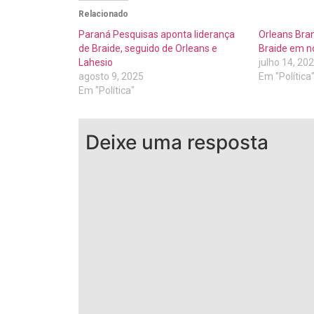
Relacionado
Paraná Pesquisas aponta liderança
Orleans Bra
de Braide, seguido de Orleans e
Braide em n
Lahesio
julho 14, 20
agosto 9, 2025
Em "Política
Em "Política"
Deixe uma resposta