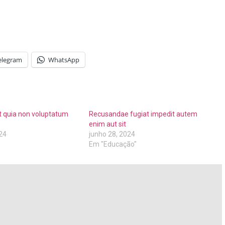
elegram
WhatsApp
t quia non voluptatum
Recusandae fugiat impedit autem
enim aut sit
24
junho 28, 2024
Em "Educação"