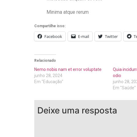
Minima atque rerum
Compartilhe isso:
Facebook
E-mail
Twitter
T
Relacionado
Nemo nobis nam et error voluptate
Quia incidun
junho 28, 2024
odio
Em "Educação"
junho 28, 20
Em "Saúde"
Deixe uma resposta