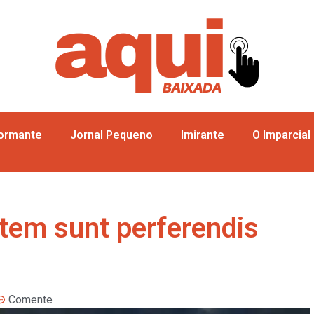
formante
Jornal Pequeno
Imirante
O Imparcial
tem sunt perferendis
Comente