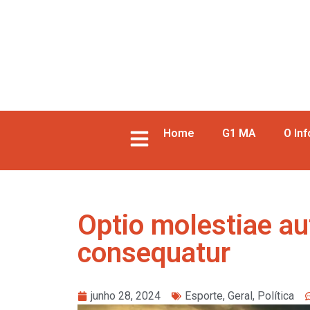
Home
G1 MA
O In
Optio molestiae au
consequatur
junho 28, 2024
Esporte
,
Geral
,
Política