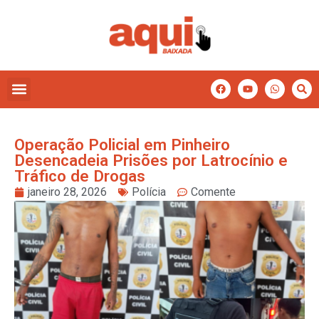
Operação Policial em Pinheiro
Desencadeia Prisões por Latrocínio e
Tráfico de Drogas
janeiro 28, 2026
Polícia
Comente