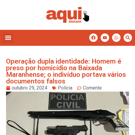
Operação dupla identidade: Homem é
preso por homicídio na Baixada
Maranhense; o indivíduo portava vários
documentos falsos
outubro 29, 2024
Polícia
Comente