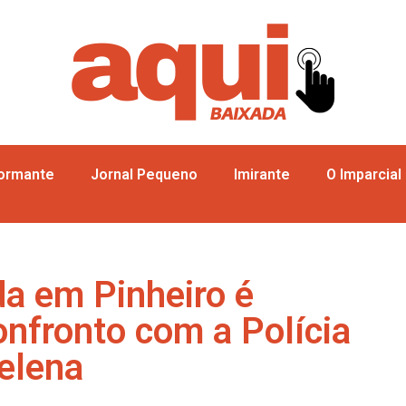
formante
Jornal Pequeno
Imirante
O Imparcial
a em Pinheiro é
nfronto com a Polícia
elena