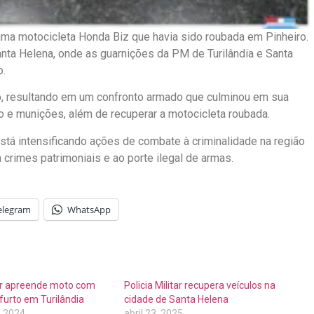
u uma motocicleta Honda Biz que havia sido roubada em Pinheiro.
nta Helena, onde as guarnições da PM de Turilândia e Santa
o.
o, resultando em um confronto armado que culminou em sua
o e munições, além de recuperar a motocicleta roubada.
está intensificando ações de combate à criminalidade na região
crimes patrimoniais e ao porte ilegal de armas.
elegram
WhatsApp
tar apreende moto com
Policia Militar recupera veículos na
 furto em Turilândia
cidade de Santa Helena
 2024
abril 23, 2025