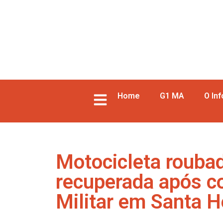
Home
G1 MA
O In
Motocicleta roubad
recuperada após co
Militar em Santa H