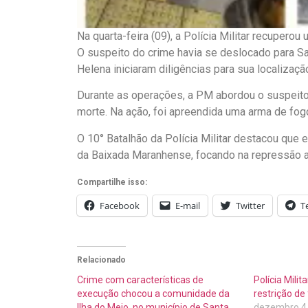
Na quarta-feira (09), a Polícia Militar recupero
O suspeito do crime havia se deslocado para Sa
Helena iniciaram diligências para sua localizaçã
Durante as operações, a PM abordou o suspeit
morte. Na ação, foi apreendida uma arma de fog
O 10° Batalhão da Polícia Militar destacou que 
da Baixada Maranhense, focando na repressão a 
Compartilhe isso:
Facebook
E-mail
Twitter
T
Relacionado
Crime com características de
Polícia Mili
execução chocou a comunidade da
restrição de
Ilha do Meio, no município de Santa
dezembro 4,