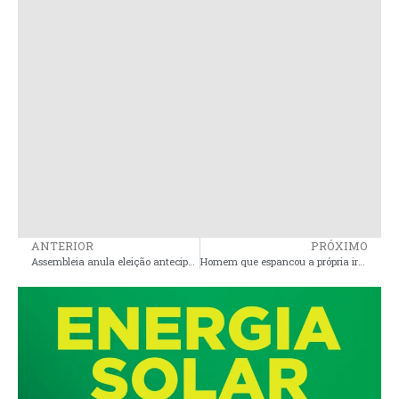
ANTERIOR
PRÓXIMO
Assembleia anula eleição antecipada de Iracema Vale
Homem que espancou a própria irmã usando um facão na cidade de Pedro do Rosário é preso pela Policia