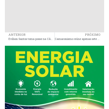
ANTERIOR
PRÓXIMO
Evilson Santos toma posse na Câmara Municipal de Pinheiro para integrar a base aliada do prefeito André da Ralpnet
Camaronismo reúne apenas sete parlamentares na Assembleia Legislativa