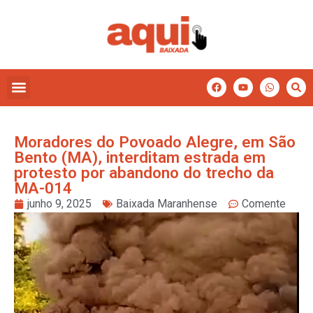
Moradores do Povoado Alegre, em São
Bento (MA), interditam estrada em
protesto por abandono do trecho da
MA-014
junho 9, 2025
Baixada Maranhense
Comente