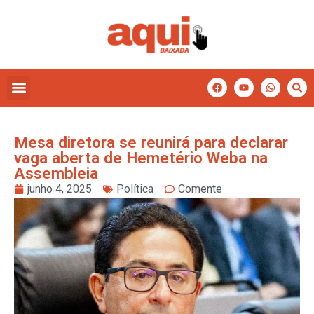
Mesa diretora se reunirá para declarar
vaga aberta de Hemetério Weba na
Assembleia
junho 4, 2025
Política
Comente