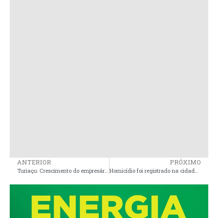
ANTERIOR
PRÓXIMO
Turiaçu: Crescimento do empresário Jamilson da Sabrina aponta como pré-candidato a prefeito forte para as eleições 2024
Homicídio foi registrado na cidade de Pinheiro na madrugada desta segunda 1º