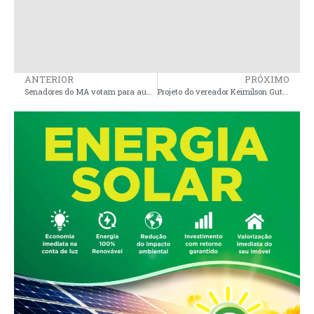
ANTERIOR
PRÓXIMO
Senadores do MA votam para aumentar número de deputados federais
Projeto do vereador Keimilson Guterres (PDT), reconhece o Bumba-Meu-Boi de Orquestra Grupo Donzinho como Patrimônio Cultural Imaterial do Município de Pinheiro