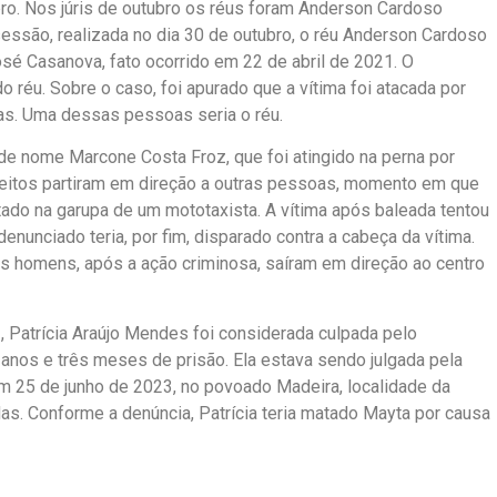
o. Nos júris de outubro os réus foram Anderson Cardoso
sessão, realizada no dia 30 de outubro, o réu Anderson Cardoso
sé Casanova, fato ocorrido em 22 de abril de 2021. O
 réu. Sobre o caso, foi apurado que a vítima foi atacada por
as. Uma dessas pessoas seria o réu.
e nome Marcone Costa Froz, que foi atingido na perna por
eitos partiram em direção a outras pessoas, momento em que
tado na garupa de um mototaxista. A vítima após baleada tentou
enunciado teria, por fim, disparado contra a cabeça da vítima.
 homens, após a ação criminosa, saíram em direção ao centro
, Patrícia Araújo Mendes foi considerada culpada pelo
anos e três meses de prisão. Ela estava sendo julgada pela
em 25 de junho de 2023, no povoado Madeira, localidade da
adas. Conforme a denúncia, Patrícia teria matado Mayta por causa