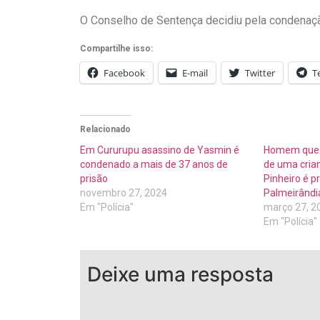
O Conselho de Sentença decidiu pela condenação
Compartilhe isso:
Facebook
E-mail
Twitter
T
Relacionado
Em Cururupu asassino de Yasmin é
Homem que 
condenado a mais de 37 anos de
de uma cria
prisão
Pinheiro é p
novembro 27, 2024
Palmeirândi
Em "Polícia"
março 27, 2
Em "Polícia"
Deixe uma resposta