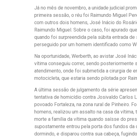
Já no mês de novembro, a unidade judicial pro
primeira sessão, o réu foi Raimundo Miguel Pere
com outros dois homens, José Inácio do Rosário
Raimundo Miguel. Sobre o caso, foi apurado que
quando foi surpreendida pela súbita entrada de 
perseguido por um homem identificado como W
Na oportunidade, Werberth, ao avistar José Ináci
vítima conseguiu correr, sendo posteriormente 
atendimento, onde foi submetida a cirurgia de e
motocicleta, que estaria sendo pilotada por Ra
A última sessão de julgamento da série aprese
tentativa de homicídio contra Josivaldo Carlos 
povoado Fortaleza, na zona rural de Pinheiro. F
homens, realizou um assalto na casa da vítima, t
morte a família da vítima quando saísse do pre
supostamente entrou pela porta dos fundos da ca
dormindo, e disparou contra sua cabeça, fugind