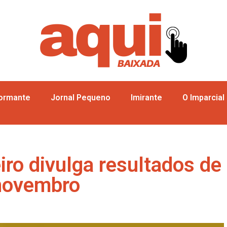
formante
Jornal Pequeno
Imirante
O Imparcial
iro divulga resultados de
 novembro