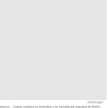
PRÓXIMO
Foragida há um ano, ex-prefeita de Serrano do Maranhão é presa no RJ
Justiça condena ex-secretária e ex-vereador por esquema de desvio do Fundeb em Apicum-Açu