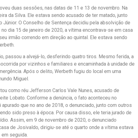
moveu duas sessões, nas datas de 11 e 13 de novembro. Na
ira da Silva. Ele estava sendo acusado de ter matado, junto
 Júnior. O Conselho de Sentença decidiu pela absolvição de
 no dia 15 de janeiro de 2020, a vítima encontrava-se em casa
seu irmão correndo em direção ao quintal. Ele estava sendo
erbeth.
o, passou a alvejá-lo, desferindo quatro tiros. Mesmo ferida, a
socorrida por vizinhos e familiares e encaminhada à unidade de
mergência. Após o delito, Werbeth fugiu do local em uma
imundo Miguel.
ntou como réu Jefferson Carlos Vale Nunes, acusado de
Leite Lobato. Conforme a denúncia, o fato aconteceu no
oi apurado que no ano de 2018, o denunciado, junto com outros
endo sido preso à época. Por causa disso, ele teria jurado de
sídio. Assim, em 9 de novembro de 2020, o denunciado
sa de Josivaldo, dirigiu-se até o quarto onde a vítima estava
o em seguida.