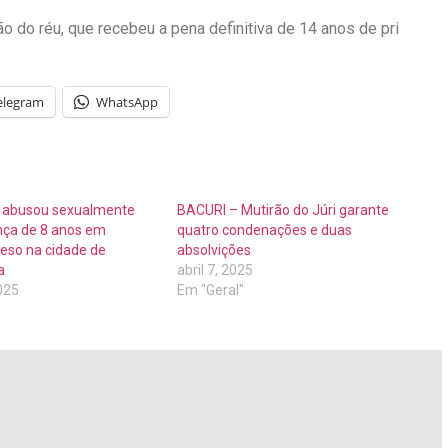
 do réu, que recebeu a pena definitiva de 14 anos de pri
elegram
WhatsApp
abusou sexualmente
BACURI – Mutirão do Júri garante
nça de 8 anos em
quatro condenações e duas
reso na cidade de
absolvições
a
abril 7, 2025
025
Em "Geral"