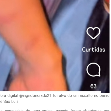
adora digital @ingrid.andrade21 foi alvo de um assalto no bairro
e São Luís.
 na companhia de uma amiga, quando foram abordadas por