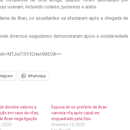
s usavam, incluindo colares, pulseiras e anéis.
-dama de Arari, os assaltantes se afastaram após a chegada de
 onde diversos seguidores demonstraram apoio e solidariedade
1?igsh=MTJraTI5Y3Q4eHM3OA==
elegram
WhatsApp
de devolve valores e
Esposa de ex-prefeito de Arari
ção em caso de rifas;
cancela rifa após casal ser
de Arari nega ligação
enquadrado pela Seic
, 2025
fevereiro 13, 2025