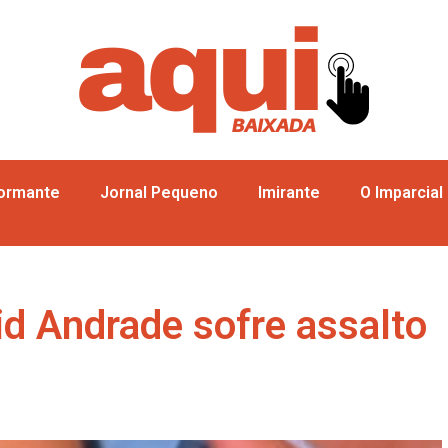
formante
Jornal Pequeno
Imirante
O Imparcial
rid Andrade sofre assalto