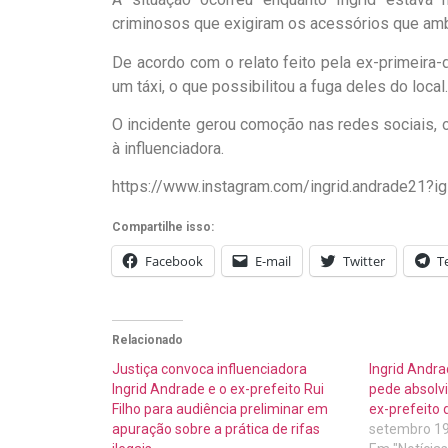
criminosos que exigiram os acessórios que amba
De acordo com o relato feito pela ex-primeira
um táxi, o que possibilitou a fuga deles do local.
O incidente gerou comoção nas redes sociais,
à influenciadora.
https://www.instagram.com/ingrid.andrade2
Compartilhe isso:
Facebook
E-mail
Twitter
T
Relacionado
Justiça convoca influenciadora
Ingrid Andra
Ingrid Andrade e o ex-prefeito Rui
pede absolvi
Filho para audiência preliminar em
ex-prefeito 
apuração sobre a prática de rifas
setembro 19