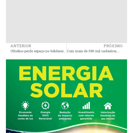
ANTERIOR
PRÓXIMO
Othelino perde espaço no Solidariedade e futuro no partido é incerto
Com mais de 580 mil cadastros, Maranhão está no centro de esquema bilionário de falsos pescadores