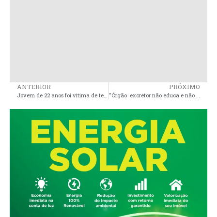
ANTERIOR
PRÓXIMO
Jovem de 22 anos foi vitima de tentativa de homicídio no bairro Vila Dondona em Pinheiro
“Órgão excretor não educa e não reproduz”, dispara deputada estadual Mical Damasceno