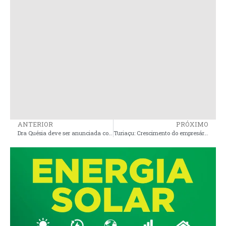
ANTERIOR
PRÓXIMO
Dra Quésia deve ser anunciada como pré-candidata a vice-prefeita ao lado do Dr Kaio Hortegal em Pinheiro
Turiaçu: Crescimento do empresário Jamilson da Sabrina aponta como pré-candidato a prefeito forte para as eleições 2024