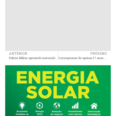
ANTERIOR
PRÓXIMO
Polícia Militar apreende motocicleta de cor adulterada em Presidente Sarney
Cururupuense de apenas 17 anos é aprovada na maior Universidade Pública da América Latina