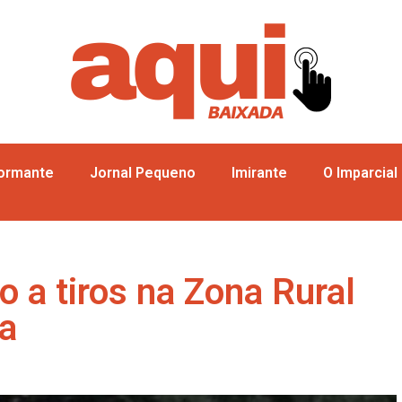
formante
Jornal Pequeno
Imirante
O Imparcial
 a tiros na Zona Rural
ta