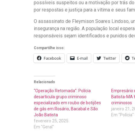
possíveis suspeitos ou a motivação por trás d
por respostas e justiça para a vítima e seus fami
O assassinato de Fleymison Soares Lindoso, um
insegurança na região. A população local espe
responsáveis sejam identificados e punidos de
Compartilhe isso:
Facebook
E-mail
Twitter
T
Relacionado
“Operação Retomada”: Polícia
Empresário
desarticula grupo criminoso
Batista-MA t
especializado em roubo de botijões
criminosos
de gás em Rosário, Bacabal e São
janeiro 21, 
João Batista
Em "Polícia"
fevereiro 25, 2025
Em "Geral"