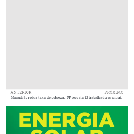
ANTERIOR
PRÓXIMO
Maranhão reduz taxa de pobreza extrema, aponta Fundação Getúlio Vargas
PF resgata 12 trabalhadores em situação análoga à escravidão em fazendas do Maranhão