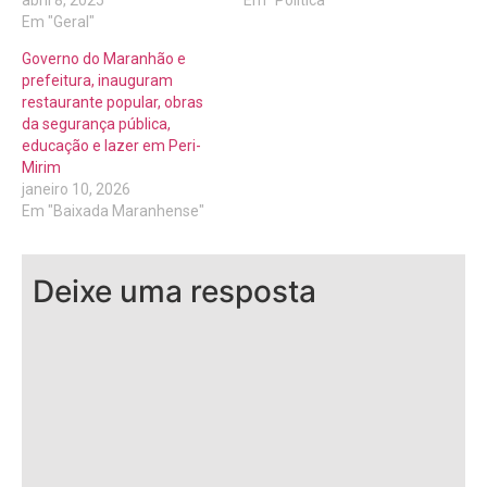
abril 8, 2025
Em "Política"
Em "Geral"
Governo do Maranhão e
prefeitura, inauguram
restaurante popular, obras
da segurança pública,
educação e lazer em Peri-
Mirim
janeiro 10, 2026
Em "Baixada Maranhense"
Deixe uma resposta