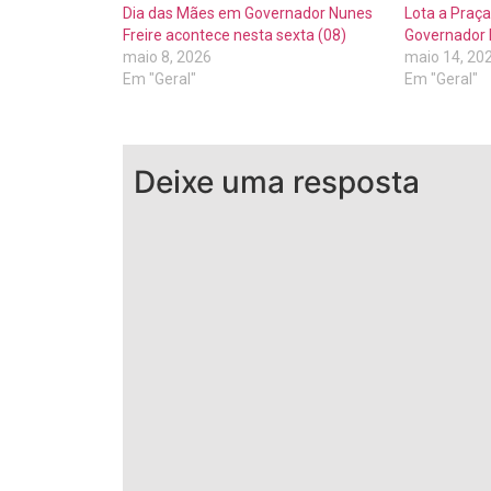
Dia das Mães em Governador Nunes
Lota a Praça
Freire acontece nesta sexta (08)
Governador 
maio 8, 2026
maio 14, 20
Em "Geral"
Em "Geral"
Deixe uma resposta