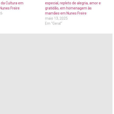
 da Cultura em
especial, repleto de alegria, amor e
Nunes Freire
gratidão, em homenagem às
26
mamães em Nunes Freire
maio 13, 2025
Em "Geral"