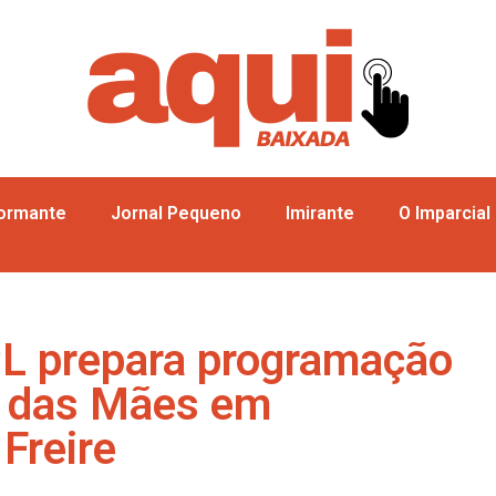
formante
Jornal Pequeno
Imirante
O Imparcial
L prepara programação
ia das Mães em
Freire