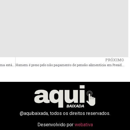
PRÓXIMO
Homem detido após disparar contra ex-esposa em Viana; vítima está em estado grave
Homem é preso pelo não pagamento de pensão alimentícia em Presidente Sarney
@aquibaixada, todos os direitos reservados.
Desenvolvido por
webativa