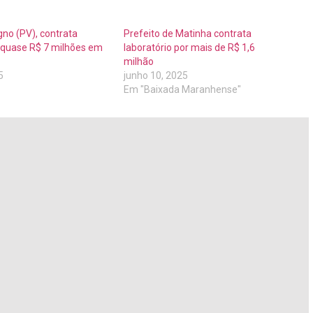
no (PV), contrata
Prefeito de Matinha contrata
r quase R$ 7 milhões em
laboratório por mais de R$ 1,6
milhão
5
junho 10, 2025
Em "Baixada Maranhense"