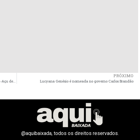
PRÓXIMO
Contratos Suspeitos na Gestão do Prefeito Jadeco em Apicum-Açu de R$ 6 milhões na mira do Ministério Público
Lucyana Genésio é nomeada no governo Carlos Brandão
@aquibaixada, todos os direitos reservados.