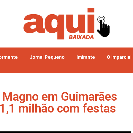
formante
Jornal Pequeno
Imirante
O Imparcial
o Magno em Guimarães
 1,1 milhão com festas