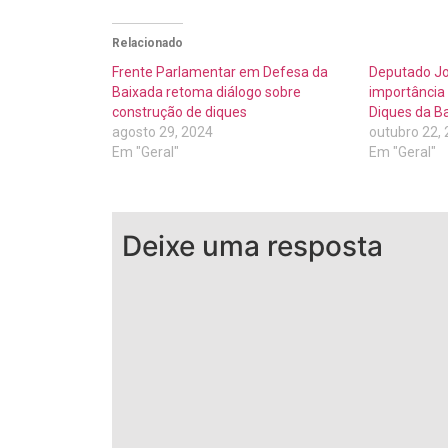
Relacionado
Frente Parlamentar em Defesa da
Deputado Jo
Baixada retoma diálogo sobre
importância
construção de diques
Diques da B
agosto 29, 2024
outubro 22,
Em "Geral"
Em "Geral"
Deixe uma resposta