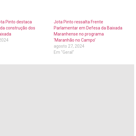
ta Pinto destaca
Jota Pinto ressalta Frente
 da construção dos
Parlamentar em Defesa da Baixada
aixada
Maranhense no programa
 2024
‘Maranhão no Campo’
agosto 27, 2024
Em "Geral"