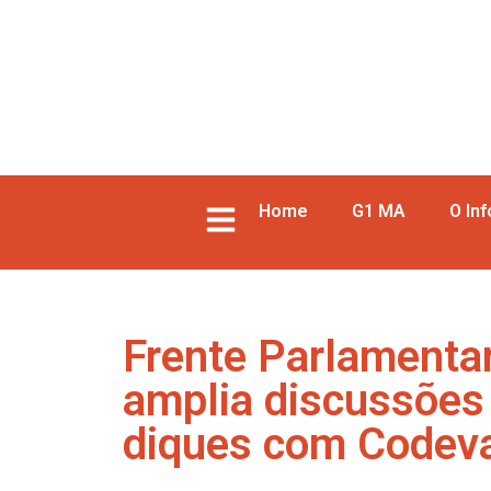
Home
G1 MA
O In
Frente Parlamenta
amplia discussões
diques com Codev