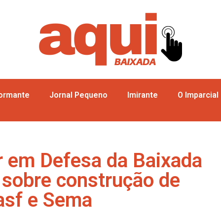
formante
Jornal Pequeno
Imirante
O Imparcial
r em Defesa da Baixada
 sobre construção de
asf e Sema