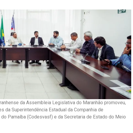
ranhense da Assembleia Legislativa do Maranhão promoveu,
ntes da Superintendência Estadual da Companhia de
do Parnaíba (Codesvasf) e da Secretaria de Estado do Meio