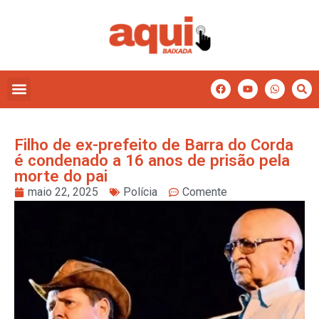
Filho de ex-prefeito de Barra do Corda
é condenado a 16 anos de prisão pela
morte do pai
maio 22, 2025
Polícia
Comente