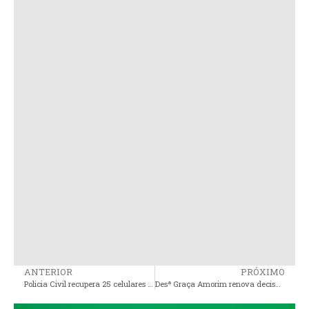
ANTERIOR
PRÓXIMO
Policia Civil recupera 25 celulares e restitui aparelhos às vítimas em Pinheiro
Desª Graça Amorim renova decisão contra Paulo Curió e o mantém afastado da prefeitura por mais seis meses