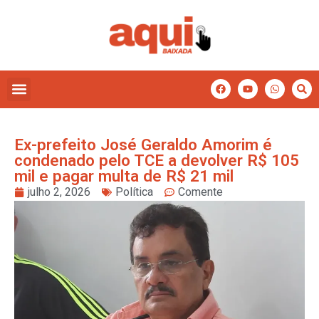
Ex-prefeito José Geraldo Amorim é
condenado pelo TCE a devolver R$ 105
mil e pagar multa de R$ 21 mil
julho 2, 2026
Política
Comente